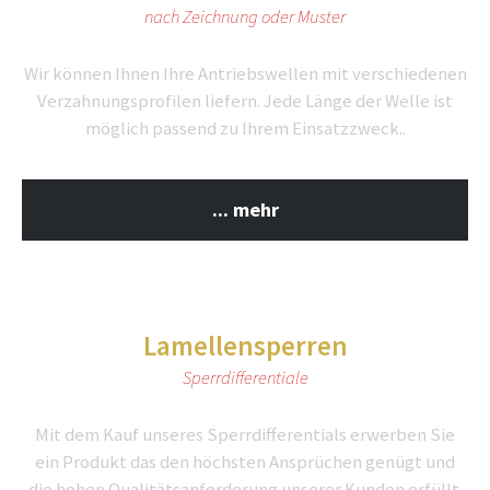
nach Zeichnung oder Muster
Wir können Ihnen Ihre Antriebswellen mit verschiedenen
Verzahnungsprofilen liefern. Jede Länge der Welle ist
möglich passend zu Ihrem Einsatzzweck..
... mehr
Lamellensperren
Sperrdifferentiale
Mit dem Kauf unseres Sperrdifferentials erwerben Sie
ein Produkt das den höchsten Ansprüchen genügt und
die hohen Qualitätsanforderung unserer Kunden erfüllt.