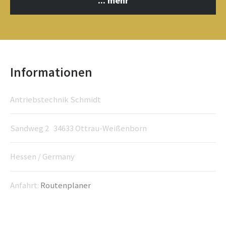
... mehr
Informationen
Antriebstechnik Schmidt
Sandweg 2 34633 Ottrau-Weißenborn
Hessen / Germany
Anfahrt:
Routenplaner